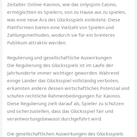
Zeitalter. Online-Kasinos, wie das onlyspins Casino,
ermöglichten es Spielern, von zu Hause aus zu spielen,
was eine neue Ära des Glücksspiels einleitete. Diese
Plattformen bieten eine Vielzahl von Spielen und
Zahlungsmethoden, wodurch sie für ein breiteres
Publikum attraktiv werden.
Regulierung und gesellschaftliche Auswirkungen
Die Regulierung des Glücksspiels ist im Laufe der
Jahrhunderte immer wichtiger geworden. Während
einige Länder das Glücksspiel vollständig verboten,
erkannten andere dessen wirtschaftliches Potenzial und
schufen rechtliche Rahmenbedingungen für Kasinos.
Diese Regulierung zielt darauf ab, Spieler zu schützen
und sicherzustellen, dass das Glücksspiel fair und
verantwortungsbewusst durchgeführt wird.
Die gesellschaftlichen Auswirkungen des Glücksspiels