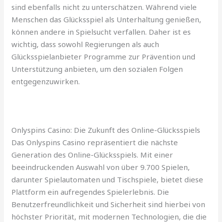
sind ebenfalls nicht zu unterschätzen. Während viele
Menschen das Glücksspiel als Unterhaltung genießen,
können andere in Spielsucht verfallen. Daher ist es
wichtig, dass sowohl Regierungen als auch
Glücksspielanbieter Programme zur Prävention und
Unterstützung anbieten, um den sozialen Folgen
entgegenzuwirken.
Onlyspins Casino: Die Zukunft des Online-Glücksspiels
Das Onlyspins Casino repräsentiert die nächste
Generation des Online-Glücksspiels. Mit einer
beeindruckenden Auswahl von über 9.700 Spielen,
darunter Spielautomaten und Tischspiele, bietet diese
Plattform ein aufregendes Spielerlebnis. Die
Benutzerfreundlichkeit und Sicherheit sind hierbei von
höchster Priorität, mit modernen Technologien, die die