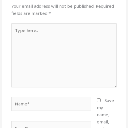
Your email address will not be published.
Required
fields are marked
*
Type
here..
Name*
Save
my
name,
email,
Email*